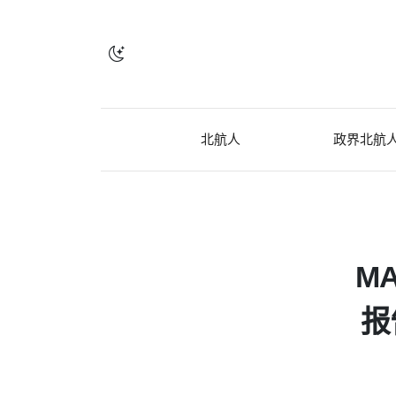
北航人
政界北航
M
报