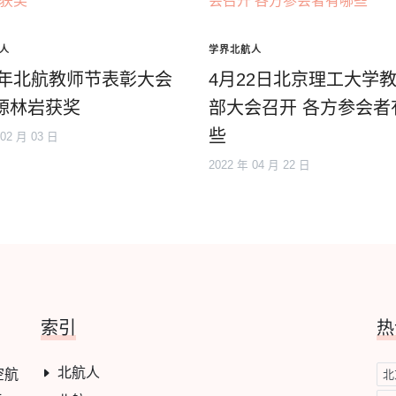
人
学界北航人
18年北航教师节表彰大会
4月22日北京理工大学
源林岩获奖
部大会召开 各方参会者
些
 02 月 03 日
2022 年 04 月 22 日
索引
热
北航人
空航
北