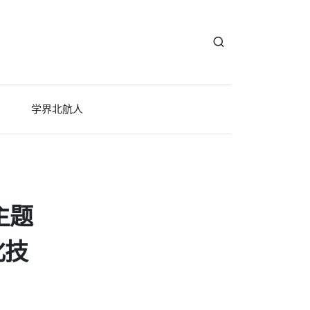
学界北航人
主题
化技