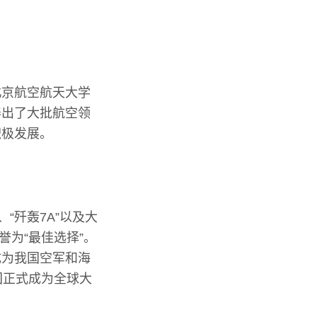
北京航空航天大学
养出了大批航空领
积极发展。
“歼轰7A”以及大
誉为“最佳选择”。
成为我国空军和海
国正式成为全球大