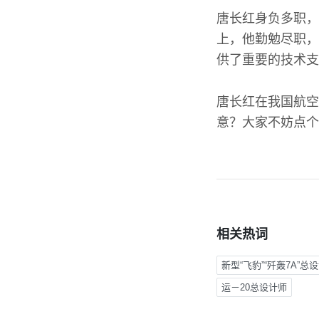
唐长红身负多职，
上，他勤勉尽职，
供了重要的技术支
唐长红在我国航空
意？大家不妨点个
相关热词
新型“飞豹”“歼轰7A”总
运－20总设计师