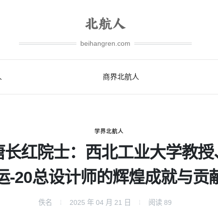
beihangren.com
人
商界北航人
学界北航人
唐长红院士：西北工业大学教授
运-20总设计师的辉煌成就与贡
佚名
2025 年 04 月 21 日
阅读
89