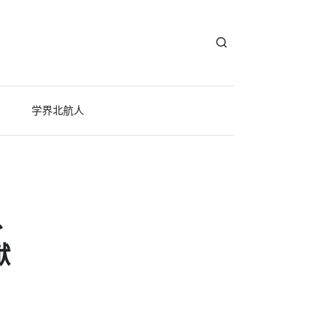
学界北航人
、
献