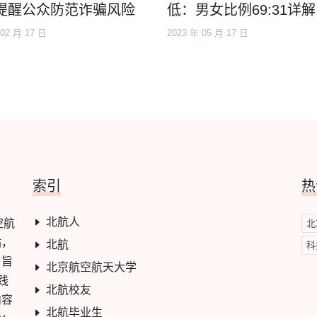
提醒公众防范诈骗风险
低：男女比例69:31详解
 02 月 17 日
2023 年 05 月 17 日
索引
热
北航人
空航
北
站，
北航
科
，旨
北京航空航天大学
践
北航校友
内容
北航毕业生