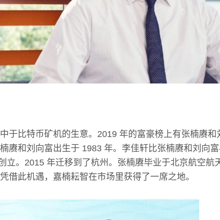
中于比特币矿机的生意。2019 年的富豪榜上有张楠赓
楠赓和刘向富出生于 1983 年。李佳轩比张楠赓和刘向
北京创立。2015 年迁移到了杭州。张楠赓毕业于北京航空
凭借此机遇，嘉楠耘智在市场里获得了一席之地。