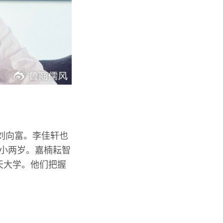
和刘向富。李佳轩也
富小两岁。嘉楠耘智
航天大学。他们把握