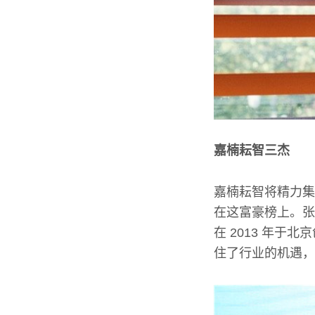
嘉楠耘智三杰
嘉楠耘智将精力集
在这富豪榜上。张
在 2013 年于
住了行业的机遇，