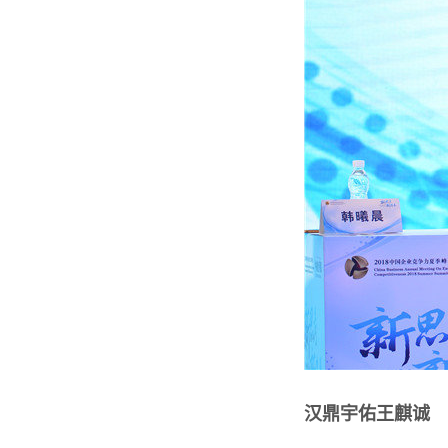
汉鼎宇佑王麒诚