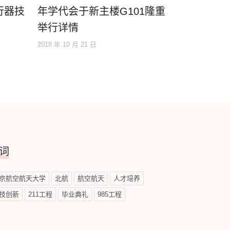
行器技
年学代会于新主楼G101隆重
举行详情
2018 年 10 月 21 日
词
京航空航天大学
北航
航空航天
人才培养
技创新
211工程
毕业典礼
985工程