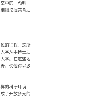
夜空中的一颗明
们细细挖掘其背后
学位的征程。这所
名大学从事博士后
特大学。在这些地
视野，使他得以汲
各样的科研环境
形成了开放多元的