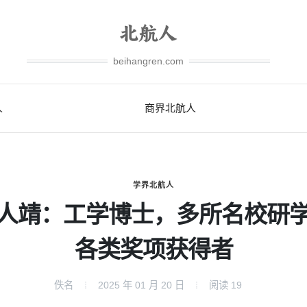
beihangren.com
人
商界北航人
学界北航人
人靖：工学博士，多所名校研
各类奖项获得者
佚名
2025 年 01 月 20 日
阅读
19