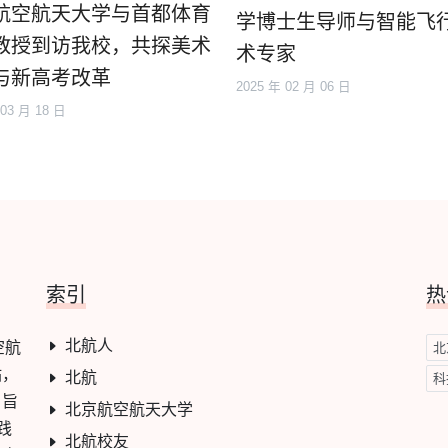
航空航天大学与首都体育
学博士生导师与智能飞
教授到访我校，共探美术
术专家
与新高考改革
2025 年 02 月 06 日
 03 月 18 日
索引
热
北航人
空航
北
站，
北航
科
，旨
北京航空航天大学
践
北航校友