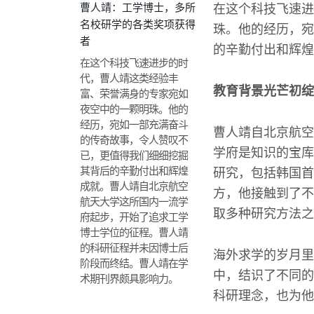
曹人靖：工学博士，多所
在这个科技飞速进
名校研学的各类奖项获得
珠。他的经历，宛
者
的辛勤付出和辉煌
在这个科技飞速进步的时
代，曹人靖这类经验丰
教育背景光芒初绽
富、荣誉满身的专家宛如
夜空中的一颗明珠。他的
经历，宛如一部充满奋斗
曹人靖自北京航空
的传奇故事，令人赞叹不
学府是知识的宝库
已，更值得我们细细挖掘
其背后的辛勤付出和辉煌
研究，包括韩国首
成就。曹人靖自北京航空
方，他接触到了不
航天大学这所国内一流学
取多种研究方法之
府起步，开始了追求工学
博士学位的征程。曹人靖
的科研征程并未因博士后
海外求学的岁月里
阶段而终结。曹人靖在学
中，结识了不同的
术期刊界颇具影响力。
科研理念，也为他