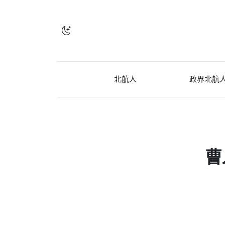
北航人
政界北航
曹