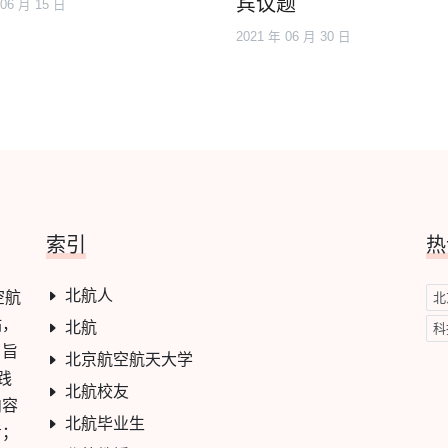
宾议题
 06 月 15 日
2021 年 06 月 30 日
索引
热
北航人
空航
北
站，
北航
科
，旨
北京航空航天大学
践
北航校友
内容
北航毕业生
考；