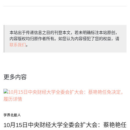
本站出于传递信息之目的刊登本文，若未明确标注本站原创，
内容版权均归原作者所有。如您认为内容侵犯了您的权益，请
联系我们
。
更多内容
学界北航人
10月15日中央财经大学全委会扩大会：蔡艳艳任