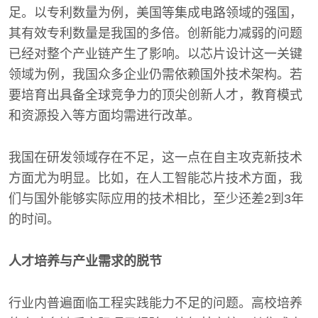
足。以专利数量为例，美国等集成电路领域的强国，
其有效专利数量是我国的多倍。创新能力减弱的问题
已经对整个产业链产生了影响。以芯片设计这一关键
领域为例，我国众多企业仍需依赖国外技术架构。若
要培育出具备全球竞争力的顶尖创新人才，教育模式
和资源投入等方面均需进行改革。
我国在研发领域存在不足，这一点在自主攻克新技术
方面尤为明显。比如，在人工智能芯片技术方面，我
们与国外能够实际应用的技术相比，至少还差2到3年
的时间。
人才培养与产业需求的脱节
行业内普遍面临工程实践能力不足的问题。高校培养