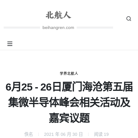
beihangren.com
学界北航人
6月25 - 26日厦门海沧第五届
集微半导体峰会相关活动及
嘉宾议题
佚名
2021 年 06 月 30 日
阅读
19