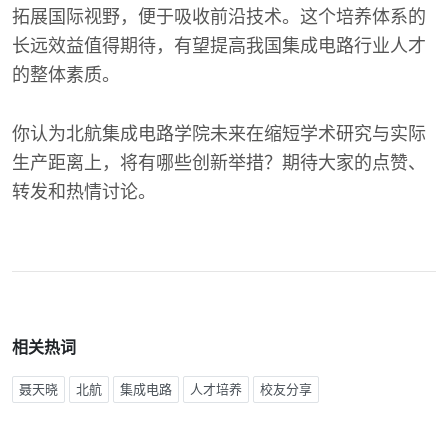
拓展国际视野，便于吸收前沿技术。这个培养体系的
长远效益值得期待，有望提高我国集成电路行业人才
的整体素质。
你认为北航集成电路学院未来在缩短学术研究与实际
生产距离上，将有哪些创新举措？期待大家的点赞、
转发和热情讨论。
相关热词
聂天晓
北航
集成电路
人才培养
校友分享