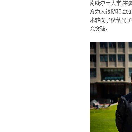
南威尔士大学,主
方为人很随和,2
术转向了微纳光子
究突破。