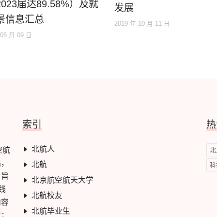
023届达89.58%）及就
发展
景信息汇总
2019 年 10 月 11 日
 05 月 09 日
索引
热
北航人
空航
北
站，
北航
科
，旨
北京航空航天大学
践
北航校友
内容
北航毕业生
考；