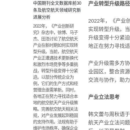
中国期刊全文数据库前30
产业转型升级路径
条及航空航天领域研究新
进展分析
2022年，《产
2022年，《产业创新研
实现转型升级。当
究》杂志中，徐博、马子
升级变得十分紧迫
杰、田浩讨论了航空航天
产业在新时期如何实现转
地正在努力寻找适
型升级。当前，航空航天
产业正遭遇技术更新换代
产业升级需多方协
和激烈市场竞争等多重挑
战，转型升级变得十分紧
业园区，整合资源
迫。以部分传统企业为
交流与协作，助力
例，它们的生产方式和经
营理念亟需革新。同时，
各地正在努力寻找适合本
产业立法思考
地的航空航天产业升级策
略。完善航空航天相关法
韩文蕾与周秋语于
规，对产业发展起到稳固
的支持作用。法规有助于
航天产业立法问题
维护市场秩序，确保企业