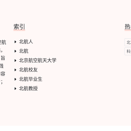
索引
热
北航人
空航
北
站，
北航
科
，旨
北京航空航天大学
践
北航校友
内容
北航毕业生
考；
北航教授