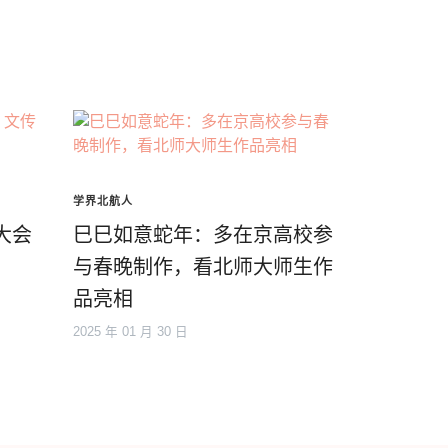
学界北航人
大会
巳巳如意蛇年：多在京高校参
与春晚制作，看北师大师生作
品亮相
2025 年 01 月 30 日