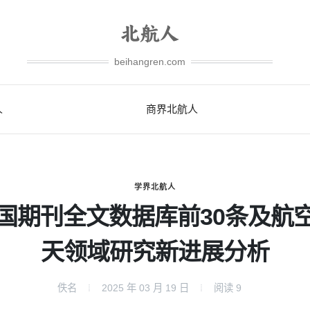
beihangren.com
人
商界北航人
学界北航人
国期刊全文数据库前30条及航
天领域研究新进展分析
佚名
2025 年 03 月 19 日
阅读
9