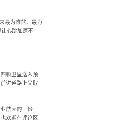
以来最为难熬、最为
都让心跳加速不
将四颗卫星送入预
在前进道路上又取
商业航天的一份
，也欢迎在评论区