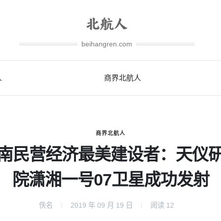
beihangren.com
人
商界北航人
商界北航人
南民营经济最美建设者：天仪
院潇湘一号07卫星成功发射
佚名
2019 年 09 月 19 日
阅读
12