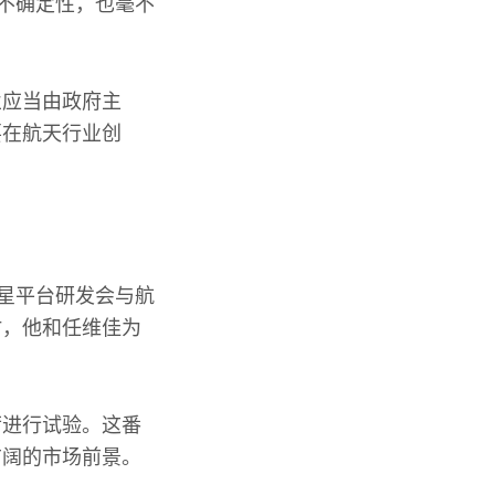
满不确定性，也毫不
业应当由政府主
要在航天行业创
卫星平台研发会与航
时，他和任维佳为
荷进行试验。这番
广阔的市场前景。