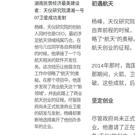
湖南民营经济最美建设
初遇航天
者：天仪研究院潇湘一号
07卫星成功发射
杨峰，天仪研究院
杨峰，天仪研究院的创始
自奔前程的时候，
人同时也是CEO，最初涉
略了“航天”的奥
足航天领域纯属巧合。在
他与几位同学各自奔前程
航天创业的征程。
的时候，他承接了一个与
航天相关的软件开发任
2014年那时，
务。这次经历让他首次在
工作中领略了“航天”的奥
那期间，火箭、卫
秘。在那个项目中，他逐
破。这些成就，后
步发现了商业航天这个“新
领域”，并由此踏上了商业
航天创业的征程。尽管政
坚定创业
府尚未正式批准商业卫星
的研发与发射，杨峰却果
尽管政府尚未正式
断地选择离开了他创办多
年的企业。
业。他邀请了正在