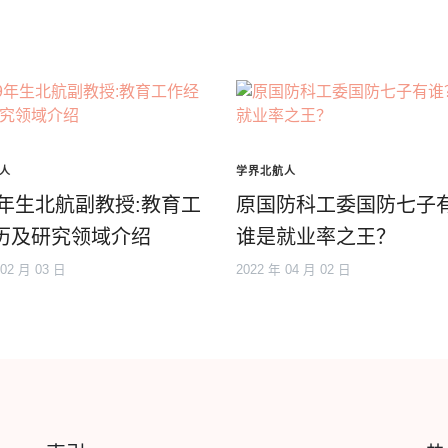
人
学界北航人
89年生北航副教授:教育工
原国防科工委国防七子
历及研究领域介绍
谁是就业率之王？
 02 月 03 日
2022 年 04 月 02 日