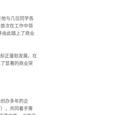
在他与几位同学各
他首次在工作中领
并由此踏上了商业
业却正蓬勃发展。在
现了显著的商业突
他创办多年的企
官），共同着手筹