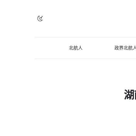
北航人
政界北航
湖