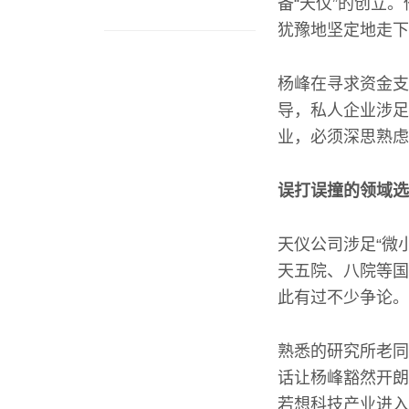
备“天仪”的创立
犹豫地坚定地走下
杨峰在寻求资金支
导，私人企业涉足
业，必须深思熟虑
误打误撞的领域选
天仪公司涉足“微
天五院、八院等国
此有过不少争论。
熟悉的研究所老同
话让杨峰豁然开朗
若想科技产业进入