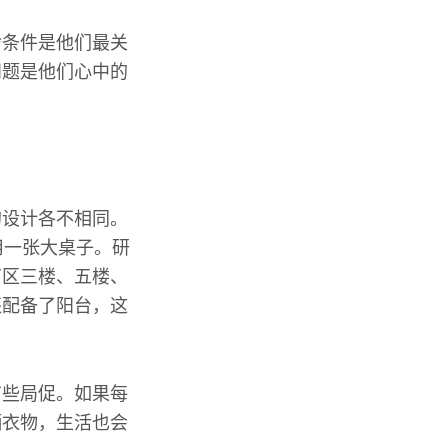
舍条件是他们最关
问题是他们心中的
的设计各不相同。
用一张大桌子。研
南区三楼、五楼、
还配备了阳台，这
有些局促。如果每
晒衣物，生活也会