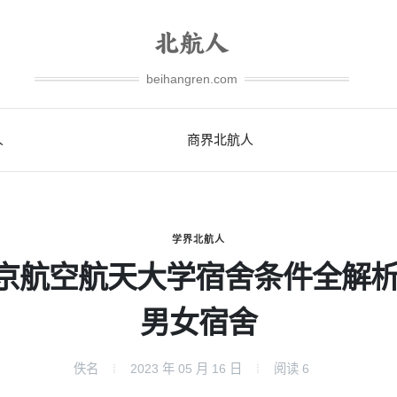
beihangren.com
人
商界北航人
学界北航人
京航空航天大学宿舍条件全解析
男女宿舍
佚名
2023 年 05 月 16 日
阅读
6