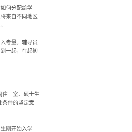
体如何分配给学
是将来自不同地区
动。
纳入考量。辅导员
分到一起，在起初
同住一室、硕士生
住条件的坚定意
新生刚开始入学