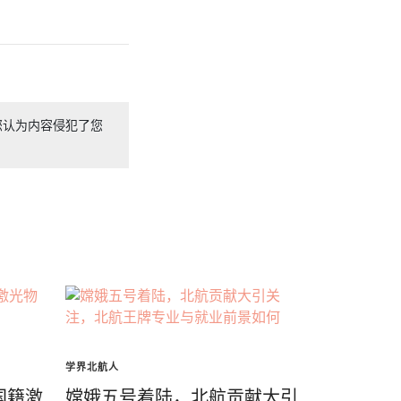
您认为内容侵犯了您
学界北航人
国籍激
嫦娥五号着陆，北航贡献大引