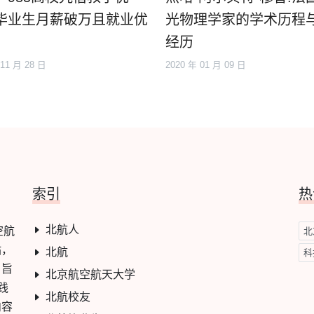
毕业生月薪破万且就业优
光物理学家的学术历程
经历
 11 月 28 日
2020 年 01 月 09 日
索引
热
北航人
空航
北
站，
北航
科
，旨
北京航空航天大学
践
北航校友
内容