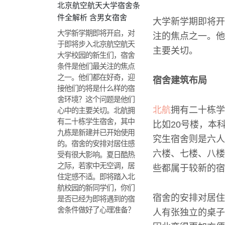
北京航空航天大学宿舍条
件全解析 含男女宿舍
大学新学期即将开
大学新学期即将开启，对
注的焦点之一。他
于即将步入北京航空航天
主要关切。
大学校园的新生们，宿舍
条件是他们最关注的焦点
之一。他们都在好奇，迎
宿舍建筑布局
接他们的将是什么样的宿
舍环境？这个问题是他们
北航
拥有二十栋学
心中的主要关切。北航拥
有二十栋学生宿舍，其中
比如20号楼，本
九栋是新建并已开始使用
究生宿舍则是六人
的。宿舍的安排对居住感
六楼、七楼、八楼
受有很大影响。夏日酷热
之际，若家中无空调，居
些都属于较新的宿
住定感不适。即将踏入北
航校园的新同学们，你们
宿舍的安排对居住
是否已经为即将遇到的宿
舍条件做好了心理准备？
人有张独立的桌子